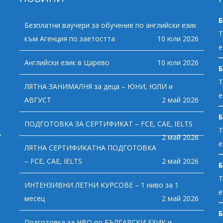
Б
Безплатни ваучери за обучение по английски език
Т
към Агенция по заетостта
10 юли 2026
e
Английски език в Царево
10 юли 2026
Б
Т
ЛЯТНА ЗАНИМАЛНЯ за деца – ЮНИ, ЮЛИ и
e
АВГУСТ
2 май 2026
Б
ПОДГОТОВКА ЗА СЕРТИФИКАТ – FCE, CAE, IELTS
Т
,
2 май 2026
e
ЛЯТНА СЕРТИФИКАТНА ПОДГОТОВКА
– FCE, CAE, IELTS
2 май 2026
Б
Т
ИНТЕНЗИВНИ ЛЕТНИ КУРСОВЕ – 1 ниво за 1
e
месец
2 май 2026
Б
Подготовка за НВО по БЪЛГАРСКИ ЕЗИК и