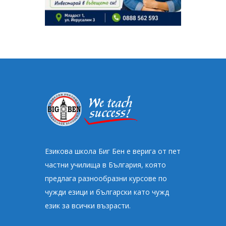
Езикова школа Биг Бен e верига от пет
частни училища в България, която
предлага разнообразни курсове по
чужди езици и български като чужд
език за всички възрасти.