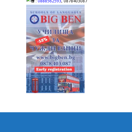
:
0888562593
, 0878403087